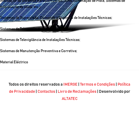
Instalação de sistemas Aeroportuários (BHS, Iluminação de Pista, Sistemas de
Informação de voos, etc.)
Sistemas de Supervisão, Comando e Controlo de Instalações Técnicas;
Sistemas de Telegestão de Instalações Técnicas;
Sistemas de Televigilância de Instalações Técnicas;
Sistemas de Manutenção Preventiva e Corretiva;
Material Eléctrico
Todos os direitos reservados a
IMERGE
|
Termos e Condições
|
Política
de Privacidade
|
Contactos
|
Livro de Reclamações
| Desenvolvido por
ALTATEC